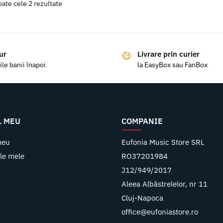
oate cele 2 rezultate
ur
Livrare prin curier
ile banii înapoi
la EasyBox sau FanBox
L MEU
COMPANIE
meu
Eufonia Music Store SRL
le mele
RO37201984
J12/949/2017
Aleea Albăstrelelor, nr 11
Cluj-Napoca
office@eufoniastore.ro