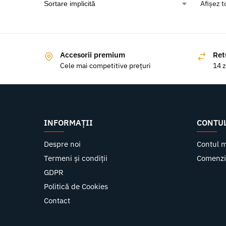
Afișez t
Accesorii premium
Ret
Cele mai competitive prețuri
14 z
INFORMAȚII
CONTU
Despre noi
Contul 
Termeni și condiții
Comenzi
GDPR
Politică de Cookies
Contact