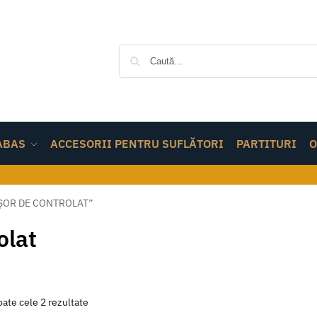
ABAS
ACCESORII PENTRU SUFLĂTORI
PARTITURI
O
ȘOR DE CONTROLAT”
olat
oate cele 2 rezultate