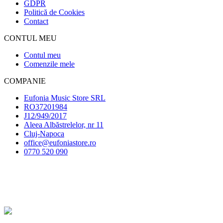
GDPR
Politică de Cookies
Contact
CONTUL MEU
Contul meu
Comenzile mele
COMPANIE
Eufonia Music Store SRL
RO37201984
J12/949/2017
Aleea Albăstrelelor, nr 11
Cluj-Napoca
office@eufoniastore.ro
0770 520 090