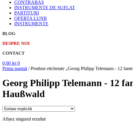
CONTRABAS
INSTRUMENTE DE SUFLAT
PARTITURI
OFERTA LUNII
INSTRUMENTE
BLOG
DESPRE NOI
CONTACT
0,00
lei
0
Prima pagină
/
Produse etichetate „Georg Philipp Telemann - 12 fante
Georg Philipp Telemann - 12 fan
Haußwald
Afișez singurul rezultat