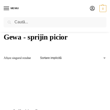
MENIU
0
Caută
PRIMA PAGINĂ
PRODUSE ETICHETATE „GEWA - SPRIJIN PICIOR”
/
Gewa - sprijin picior
Afișez singurul rezultat