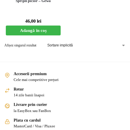
Sprijin picior – Gewa
46,00
lei
Adaugă în coș
Afișez singurul rezultat
Accesorii premium
Cele mai competitive prețuri
Retur
14 zile banii înapoi
Livrare prin curier
la EasyBox sau FanBox
Plata cu cardul
MasterCard / Visa / Pluxee