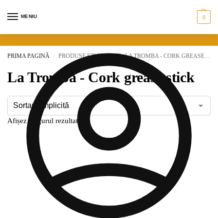
MENIU
0
PRIMA PAGINĂ
PRODUSE ETICHETATE „LA TROMBA - CORK GREASE STICK”
/
La Tromba - Cork grease stick
Afișez singurul rezultat