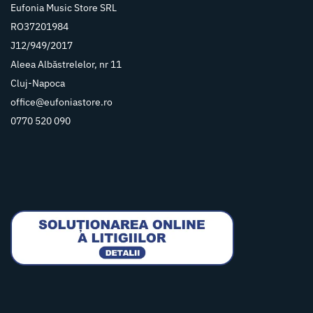
Eufonia Music Store SRL
RO37201984
J12/949/2017
Aleea Albăstrelelor, nr 11
Cluj-Napoca
office@eufoniastore.ro
0770 520 090