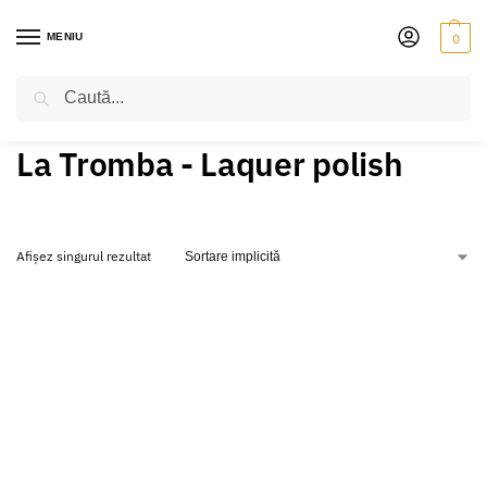
MENIU
0
Caută
PRIMA PAGINĂ
PRODUSE ETICHETATE „LA TROMBA - LAQUER POLISH”
/
La Tromba - Laquer polish
Afișez singurul rezultat