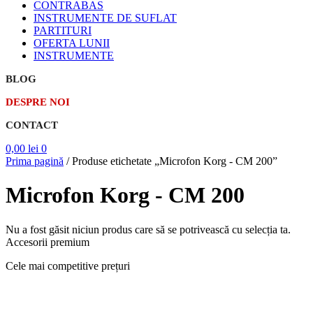
CONTRABAS
INSTRUMENTE DE SUFLAT
PARTITURI
OFERTA LUNII
INSTRUMENTE
BLOG
DESPRE NOI
CONTACT
0,00
lei
0
Prima pagină
/
Produse etichetate „Microfon Korg - CM 200”
Microfon Korg - CM 200
Nu a fost găsit niciun produs care să se potrivească cu selecția ta.
Accesorii premium
Cele mai competitive prețuri