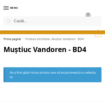
MENIU
Caută
0
Prima pagină
Produse etichetate „Muștiuc Vandoren - BD4”
/
Muștiuc Vandoren - BD4
Nu a fost găsit niciun produs care să se potrivească cu selecția
ta.