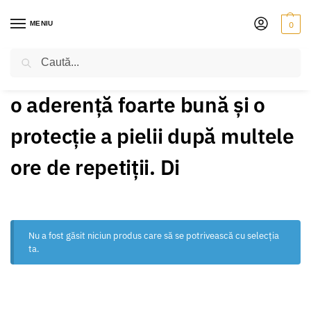
MENIU
0
Caută
PRIMA PAGINĂ
PRODUSE ETICHETATE „O ADERENȚĂ FOARTE BUNĂ ȘI O PROTECȚIE A PIELII DUPĂ MULTELE ORE DE REPETIȚII. DI”
/
o aderență foarte bună și o
protecție a pielii după multele
ore de repetiții. Di
Nu a fost găsit niciun produs care să se potrivească cu selecția
ta.