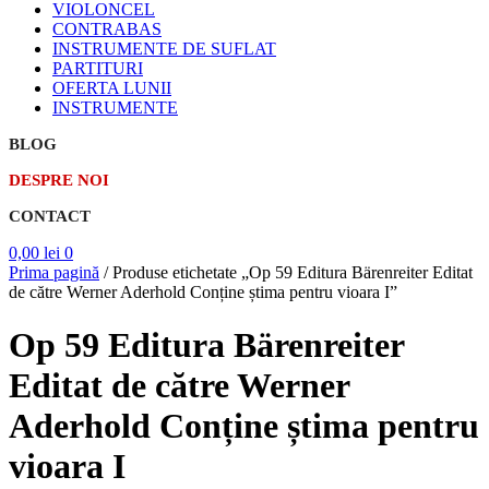
VIOLONCEL
CONTRABAS
INSTRUMENTE DE SUFLAT
PARTITURI
OFERTA LUNII
INSTRUMENTE
BLOG
DESPRE NOI
CONTACT
0,00
lei
0
Prima pagină
/
Produse etichetate „Op 59 Editura Bärenreiter Editat
de către Werner Aderhold Conține știma pentru vioara I”
Op 59 Editura Bärenreiter
Editat de către Werner
Aderhold Conține știma pentru
vioara I