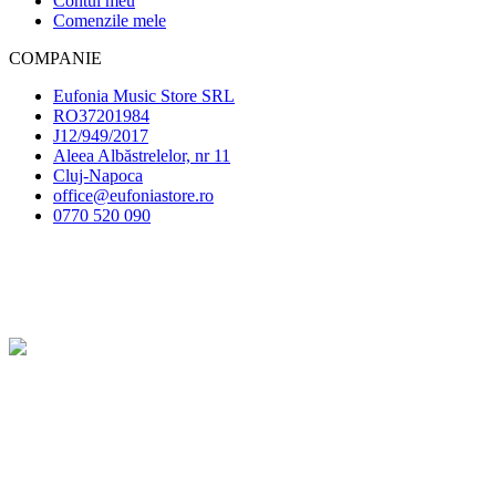
Contul meu
Comenzile mele
COMPANIE
Eufonia Music Store SRL
RO37201984
J12/949/2017
Aleea Albăstrelelor, nr 11
Cluj-Napoca
office@eufoniastore.ro
0770 520 090