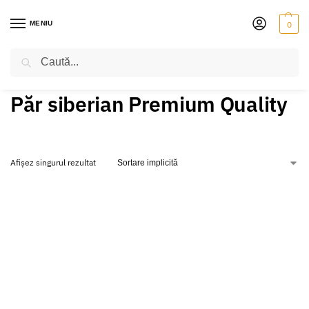
MENIU
0
Caută
PRIMA PAGINĂ
PRODUSE ETICHETATE „PĂR SIBERIAN PREMIUM QUALITY”
/
Păr siberian Premium Quality
Afișez singurul rezultat