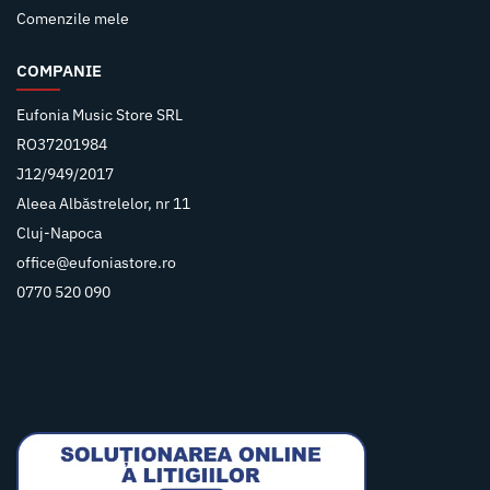
Comenzile mele
COMPANIE
Eufonia Music Store SRL
RO37201984
J12/949/2017
Aleea Albăstrelelor, nr 11
Cluj-Napoca
office@eufoniastore.ro
0770 520 090