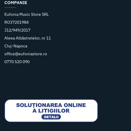
COMPANIE
Eufonia Music Store SRL
RO37201984
J12/949/2017
Aleea Albăstrelelor, nr 11
Cluj-Napoca
office@eufoniastore.ro
0770 520 090