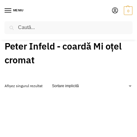
MENIU
0
Caută
PRIMA PAGINĂ
PRODUSE ETICHETATE „PETER INFELD - COARDĂ MI OȚEL CROMAT”
/
Peter Infeld - coardă Mi oțel
cromat
Afișez singurul rezultat