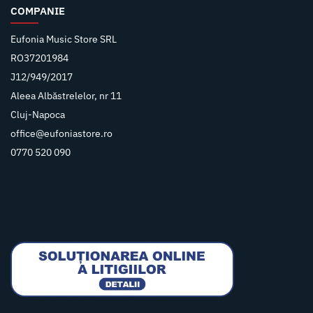
COMPANIE
Eufonia Music Store SRL
RO37201984
J12/949/2017
Aleea Albăstrelelor, nr 11
Cluj-Napoca
office@eufoniastore.ro
0770 520 090