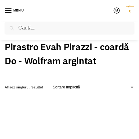
MENIU
0
Caută
PRIMA PAGINĂ
PRODUSE ETICHETATE „PIRASTRO EVAH PIRAZZI - COARDĂ DO - WOLFRAM ARGINTAT”
/
Pirastro Evah Pirazzi - coardă
Do - Wolfram argintat
Afișez singurul rezultat