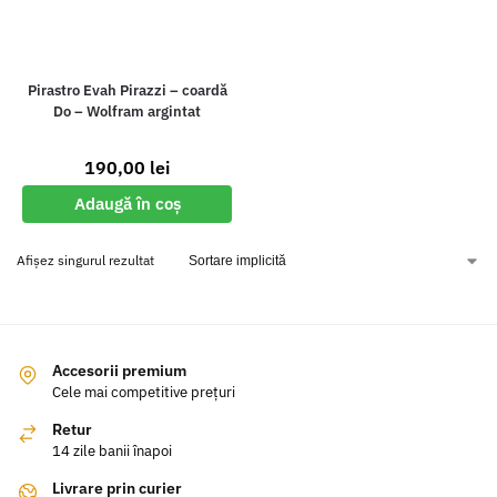
Pirastro Evah Pirazzi – coardă
Do – Wolfram argintat
190,00
lei
Adaugă în coș
Afișez singurul rezultat
Accesorii premium
Cele mai competitive prețuri
Retur
14 zile banii înapoi
Livrare prin curier