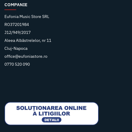
COMPANIE
Eufonia Music Store SRL
RO37201984
J12/949/2017
Aleea Albăstrelelor, nr 11
Cluj-Napoca
office@eufoniastore.ro
0770 520 090