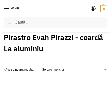
MENIU
0
Caută
PRIMA PAGINĂ
PRODUSE ETICHETATE „PIRASTRO EVAH PIRAZZI - COARDĂ LA ALUMINIU”
/
Pirastro Evah Pirazzi - coardă
La aluminiu
Afișez singurul rezultat