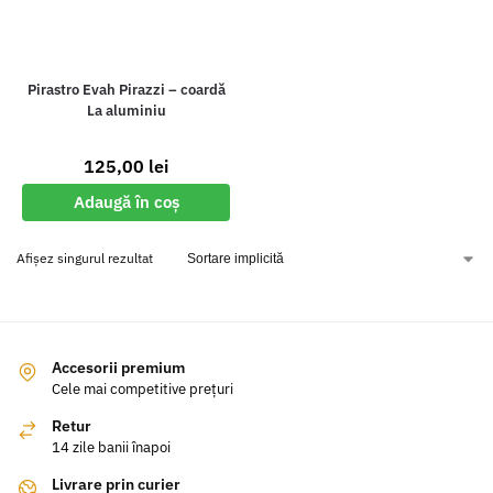
Pirastro Evah Pirazzi – coardă
La aluminiu
125,00
lei
Adaugă în coș
Afișez singurul rezultat
Accesorii premium
Cele mai competitive prețuri
Retur
14 zile banii înapoi
Livrare prin curier