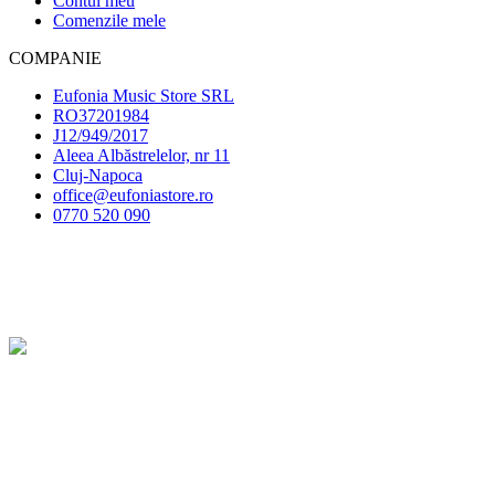
Contul meu
Comenzile mele
COMPANIE
Eufonia Music Store SRL
RO37201984
J12/949/2017
Aleea Albăstrelelor, nr 11
Cluj-Napoca
office@eufoniastore.ro
0770 520 090