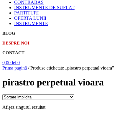
CONTRABAS
INSTRUMENTE DE SUFLAT
PARTITURI
OFERTA LUNII
INSTRUMENTE
BLOG
DESPRE NOI
CONTACT
0,00
lei
0
Prima pagină
/
Produse etichetate „pirastro perpetual vioara”
pirastro perpetual vioara
Afișez singurul rezultat