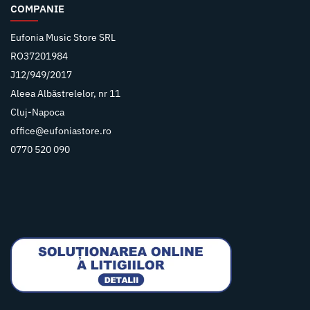
COMPANIE
Eufonia Music Store SRL
RO37201984
J12/949/2017
Aleea Albăstrelelor, nr 11
Cluj-Napoca
office@eufoniastore.ro
0770 520 090