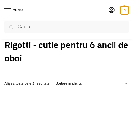
MENIU
0
Caută
PRIMA PAGINĂ
PRODUSE ETICHETATE „RIGOTTI - CUTIE PENTRU 6 ANCII DE OBOI”
/
Rigotti - cutie pentru 6 ancii de
oboi
Afișez toate cele 2 rezultate