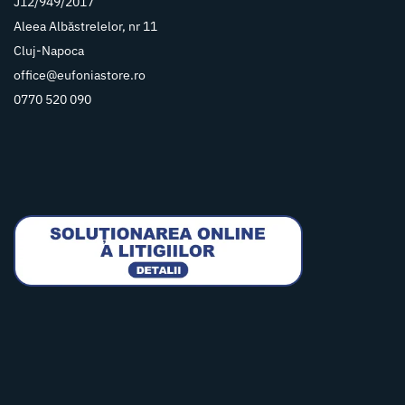
J12/949/2017
Aleea Albăstrelelor, nr 11
Cluj-Napoca
office@eufoniastore.ro
0770 520 090