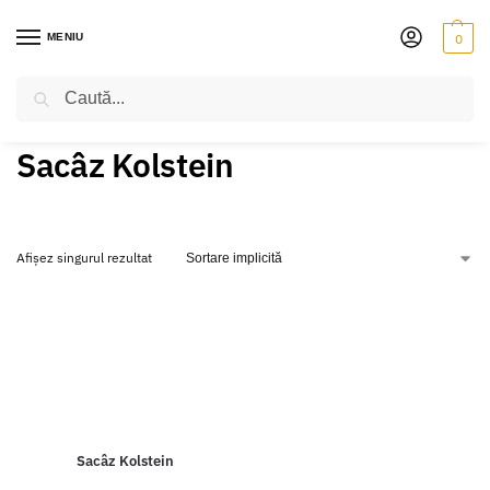
MENIU
0
Caută
PRIMA PAGINĂ
PRODUSE ETICHETATE „SACÂZ KOLSTEIN”
/
Sacâz Kolstein
Afișez singurul rezultat
Sacâz Kolstein