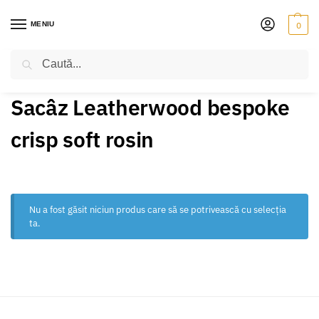
MENIU
0
Caută
PRIMA PAGINĂ
PRODUSE ETICHETATE „SACÂZ LEATHERWOOD BESPOKE CRISP SOFT ROSIN”
/
Sacâz Leatherwood bespoke
crisp soft rosin
Nu a fost găsit niciun produs care să se potrivească cu selecția
ta.