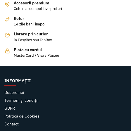
Accesorii premium
Cele mai competitive prețuri
Retur
14 zile banii înapoi
Livrare prin curier
la EasyBox sau FanBox
Plata cu cardul
MasterCard / Visa / Pluxee
INFORMAȚII
Despre noi
Termeni și condiții
GDPR
Politică de Cookies
Contact