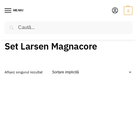
MENIU
0
Caută
PRIMA PAGINĂ
PRODUSE ETICHETATE „SET LARSEN MAGNACORE”
/
Set Larsen Magnacore
Afișez singurul rezultat