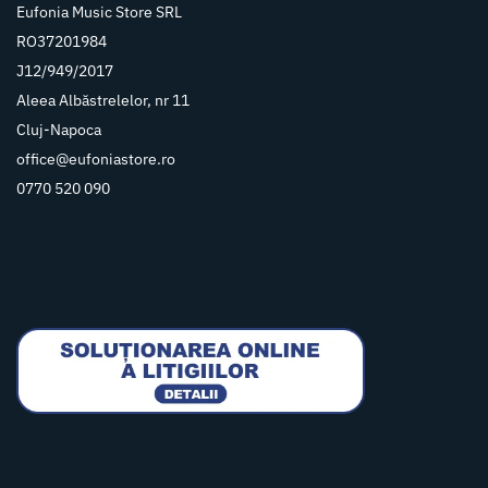
Eufonia Music Store SRL
RO37201984
J12/949/2017
Aleea Albăstrelelor, nr 11
Cluj-Napoca
office@eufoniastore.ro
0770 520 090