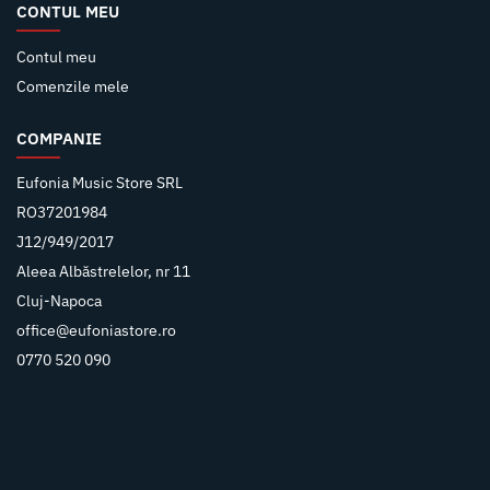
CONTUL MEU
Contul meu
Comenzile mele
COMPANIE
Eufonia Music Store SRL
RO37201984
J12/949/2017
Aleea Albăstrelelor, nr 11
Cluj-Napoca
office@eufoniastore.ro
0770 520 090