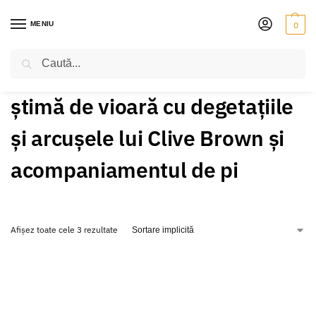
MENIU
0
Caută
PRIMA PAGINĂ
PRODUSE ETICHETATE „ȘTIMĂ DE VIOARĂ CU DEGETAȚIILE ȘI ARCUȘELE LUI CLIVE BROWN ȘI ACOMPANIAMENTUL DE PI”
/
știmă de vioară cu degetațiile
și arcușele lui Clive Brown și
acompaniamentul de pi
Afișez toate cele 3 rezultate