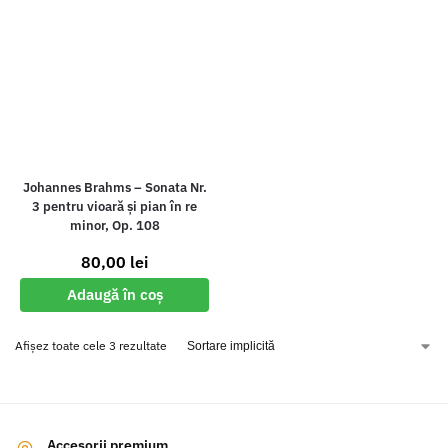
Johannes Brahms – Sonata Nr.
3 pentru vioară și pian în re
minor, Op. 108
80,00
lei
Adaugă în coș
Afișez toate cele 3 rezultate
Accesorii premium