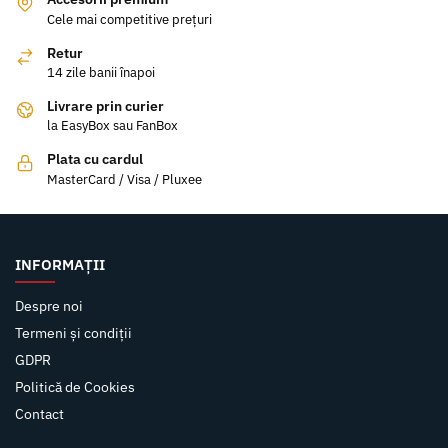
Cele mai competitive prețuri
Retur
14 zile banii înapoi
Livrare prin curier
la EasyBox sau FanBox
Plata cu cardul
MasterCard / Visa / Pluxee
INFORMAȚII
Despre noi
Termeni și condiții
GDPR
Politică de Cookies
Contact