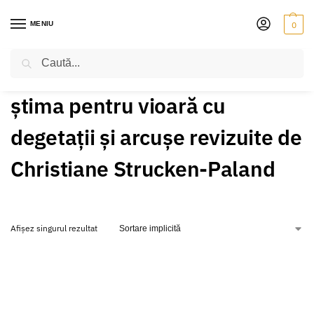
MENIU
0
Caută
PRIMA PAGINĂ
PRODUSE ETICHETATE „ȘTIMA PENTRU VIOARĂ CU DEGETAȚII ȘI ARCUȘE REVIZUITE DE CHRISTIANE STRUCKEN-PALAND”
/
știma pentru vioară cu
degetații și arcușe revizuite de
Christiane Strucken-Paland
Afișez singurul rezultat