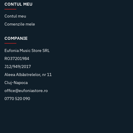
CONTUL MEU
Contul meu
Comenzile mele
COMPANIE
Eufonia Music Store SRL
RO37201984
J12/949/2017
Aleea Albăstrelelor, nr 11
Cluj-Napoca
office@eufoniastore.ro
0770 520 090