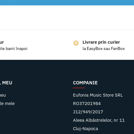
ur
Livrare prin curier
ile banii înapoi
la EasyBox sau FanBox
L MEU
COMPANIE
meu
Eufonia Music Store SRL
le mele
RO37201984
J12/949/2017
Aleea Albăstrelelor, nr 11
Cluj-Napoca