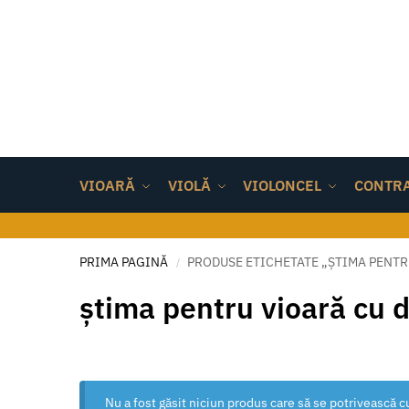
VIOARĂ
VIOLĂ
VIOLONCEL
CONTR
PRIMA PAGINĂ
PRODUSE ETICHETATE „ȘTIMA PENTR
/
știma pentru vioară cu 
Nu a fost găsit niciun produs care să se potrivească cu