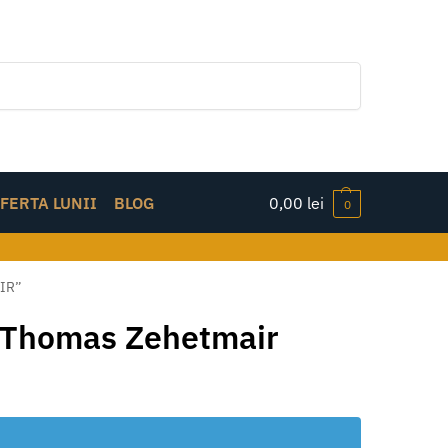
Caută
FERTA LUNII
BLOG
0,00
lei
0
IR”
de Thomas Zehetmair