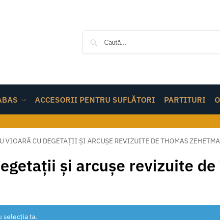
ABAS
ACCESORII PENTRU SUFLĂTORI
PARTITURI
O
U VIOARĂ CU DEGETAȚII ȘI ARCUȘE REVIZUITE DE THOMAS ZEHETMA
degetații și arcușe revizuite 
 selecția ta.