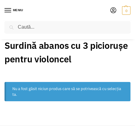
MENIU
0
Caută
PRIMA PAGINĂ
PRODUSE ETICHETATE „SURDINĂ ABANOS CU 3 PICIORUȘE PENTRU VIOLONCEL”
/
Surdină abanos cu 3 piciorușe
pentru violoncel
Nu a fost găsit niciun produs care să se potrivească cu selecția
ta.