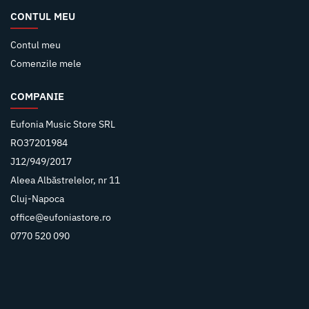
CONTUL MEU
Contul meu
Comenzile mele
COMPANIE
Eufonia Music Store SRL
RO37201984
J12/949/2017
Aleea Albăstrelelor, nr 11
Cluj-Napoca
office@eufoniastore.ro
0770 520 090