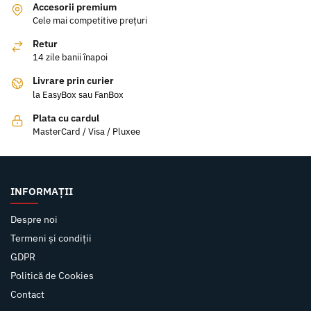
Accesorii premium
Cele mai competitive prețuri
Retur
14 zile banii înapoi
Livrare prin curier
la EasyBox sau FanBox
Plata cu cardul
MasterCard / Visa / Pluxee
INFORMAȚII
Despre noi
Termeni și condiții
GDPR
Politică de Cookies
Contact