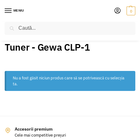
MENIU
0
Caută
PRIMA PAGINĂ
PRODUSE ETICHETATE „TUNER - GEWA CLP-1”
/
Tuner - Gewa CLP-1
Nu a fost găsit niciun produs care să se potrivească cu selecția
ta.
Accesorii premium
Cele mai competitive prețuri