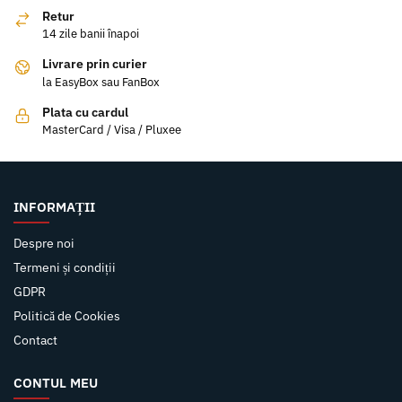
Retur
14 zile banii înapoi
Livrare prin curier
la EasyBox sau FanBox
Plata cu cardul
MasterCard / Visa / Pluxee
INFORMAȚII
Despre noi
Termeni și condiții
GDPR
Politică de Cookies
Contact
CONTUL MEU