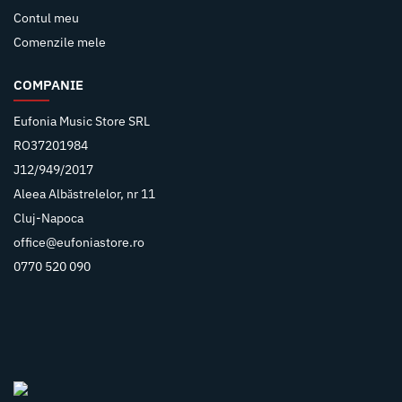
Contul meu
Comenzile mele
COMPANIE
Eufonia Music Store SRL
RO37201984
J12/949/2017
Aleea Albăstrelelor, nr 11
Cluj-Napoca
office@eufoniastore.ro
0770 520 090