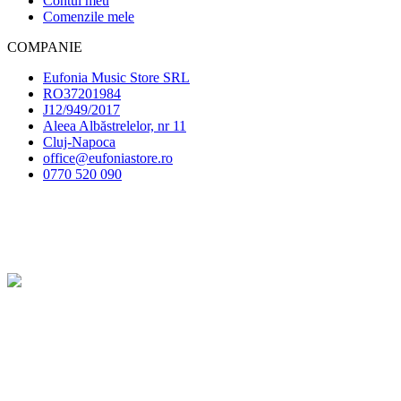
Contul meu
Comenzile mele
COMPANIE
Eufonia Music Store SRL
RO37201984
J12/949/2017
Aleea Albăstrelelor, nr 11
Cluj-Napoca
office@eufoniastore.ro
0770 520 090