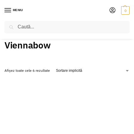
MENIU
0
Caută
PRIMA PAGINĂ
PRODUSE ETICHETATE „VIENNABOW”
/
Viennabow
Afișez toate cele 6 rezultate