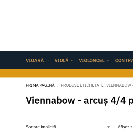
VIOARĂ
VIOLĂ
VIOLONCEL
CONTR
PRIMA PAGINĂ
PRODUSE ETICHETATE „VIENNABOW -
/
Viennabow - arcuș 4/4 p
Afișez s