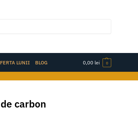
Caută
FERTA LUNII
BLOG
0,00
lei
0
 de carbon