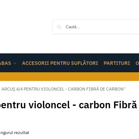
ABAS
ACCESORII PENTRU SUFLĂTORI
PARTITURI
O
 ARCUȘ 4/4 PENTRU VIOLONCEL - CARBON FIBRĂ DE CARBON”
entru violoncel - carbon Fibră
ingurul rezultat