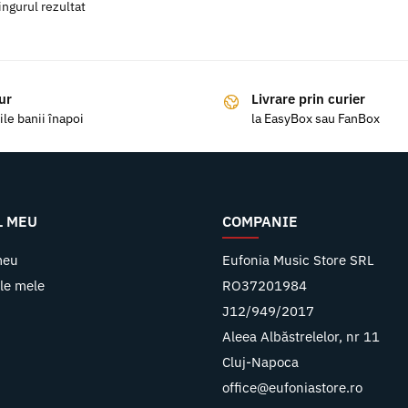
ingurul rezultat
ur
Livrare prin curier
ile banii înapoi
la EasyBox sau FanBox
L MEU
COMPANIE
meu
Eufonia Music Store SRL
le mele
RO37201984
J12/949/2017
Aleea Albăstrelelor, nr 11
Cluj-Napoca
office@eufoniastore.ro