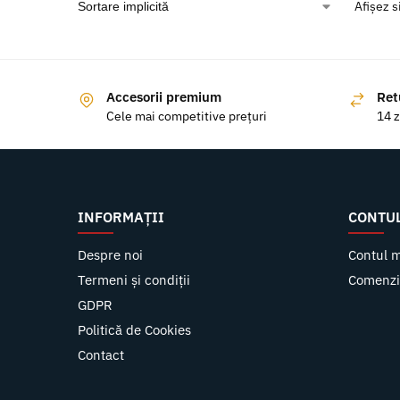
Afișez s
Accesorii premium
Ret
Cele mai competitive prețuri
14 z
INFORMAȚII
CONTU
Despre noi
Contul 
Termeni și condiții
Comenzi
GDPR
Politică de Cookies
Contact