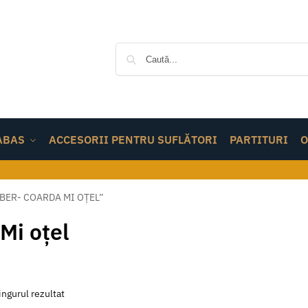
ABAS
ACCESORII PENTRU SUFLĂTORI
PARTITURI
O
BER- COARDA MI OȚEL”
Mi oțel
ingurul rezultat