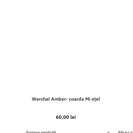
Warchal Amber- coarda Mi oțel
60,00
lei
Afișez s