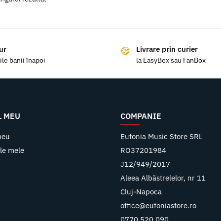
ur
Livrare prin curier
ile banii înapoi
la EasyBox sau FanBox
L MEU
COMPANIE
meu
Eufonia Music Store SRL
le mele
RO37201984
J12/949/2017
Aleea Albăstrelelor, nr 11
Cluj-Napoca
office@eufoniastore.ro
0770 520 090