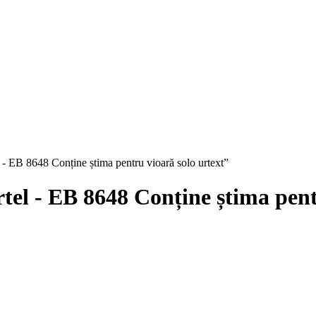
- EB 8648 Conține știma pentru vioară solo urtext”
el - EB 8648 Conține știma pentr