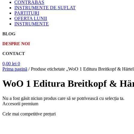
CONTRABAS
INSTRUMENTE DE SUFLAT
PARTITURI
OFERTA LUNII
INSTRUMENTE
BLOG
DESPRE NOI
CONTACT
0,00
lei
0
Prima pagină
/
Produse etichetate „WoO 1 Editura Breitkopf & Härtel 
WoO 1 Editura Breitkopf & Härt
Nu a fost găsit niciun produs care să se potrivească cu selecția ta.
Accesorii premium
Cele mai competitive prețuri