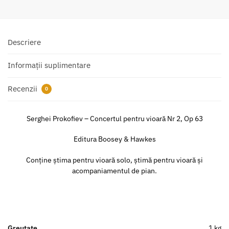
Descriere
Informații suplimentare
Recenzii
0
Serghei Prokofiev – Concertul pentru vioară Nr 2, Op 63
Editura Boosey & Hawkes
Conține știma pentru vioară solo, știmă pentru vioară și
acompaniamentul de pian.
Greutate
1 kg