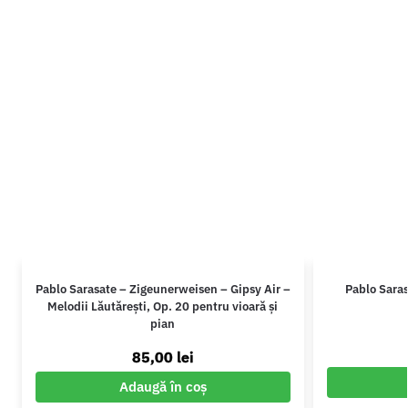
Pablo Sarasate – Zigeunerweisen – Gipsy Air –
Pablo Saras
Melodii Lăutărești, Op. 20 pentru vioară și
pian
85,00
lei
Adaugă în coș