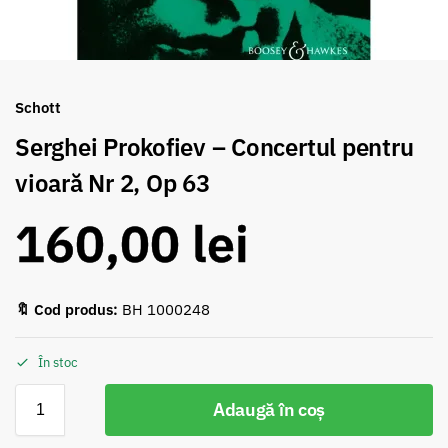
Schott
Serghei Prokofiev – Concertul pentru
vioară Nr 2, Op 63
160,00
lei
🔖 Cod produs:
BH 1000248
În stoc
Adaugă în coș