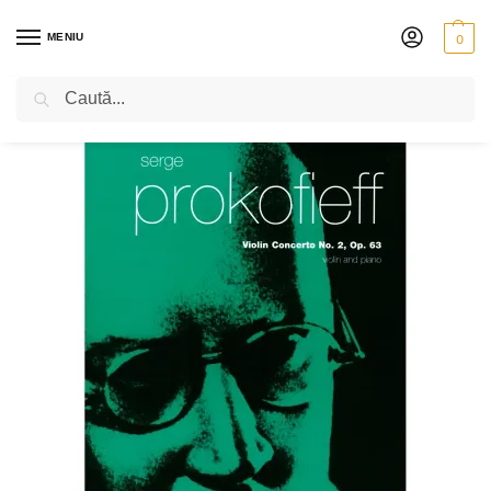
MENIU
0
Caută
PRIMA PAGINĂ
PARTITURI
SERGHEI PROKOFIEV – CONCERTUL PENTRU VIOARĂ NR 2, OP 63
/
/