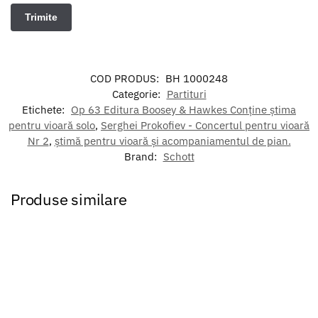
COD PRODUS:
BH 1000248
Categorie:
Partituri
Etichete:
Op 63 Editura Boosey & Hawkes Conține știma
pentru vioară solo
,
Serghei Prokofiev - Concertul pentru vioară
Nr 2
,
știmă pentru vioară și acompaniamentul de pian.
Brand:
Schott
Produse similare