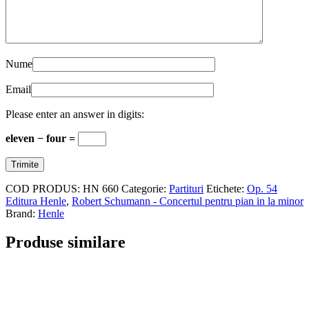
Nume
Email
Please enter an answer in digits:
eleven − four =
COD PRODUS:
HN 660
Categorie:
Partituri
Etichete:
Op. 54
Editura Henle
,
Robert Schumann - Concertul pentru pian in la minor
Brand:
Henle
Produse similare