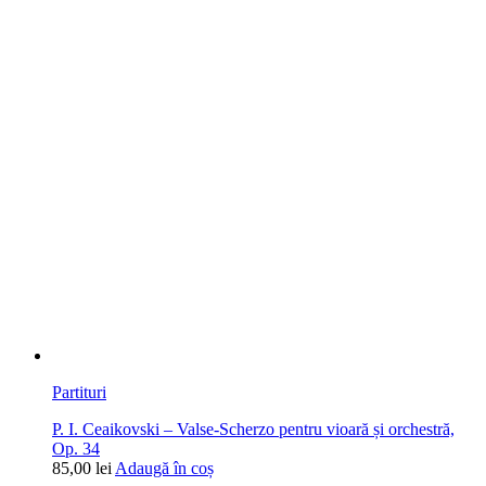
Partituri
P. I. Ceaikovski – Valse-Scherzo pentru vioară și orchestră,
Op. 34
85,00
lei
Adaugă în coș