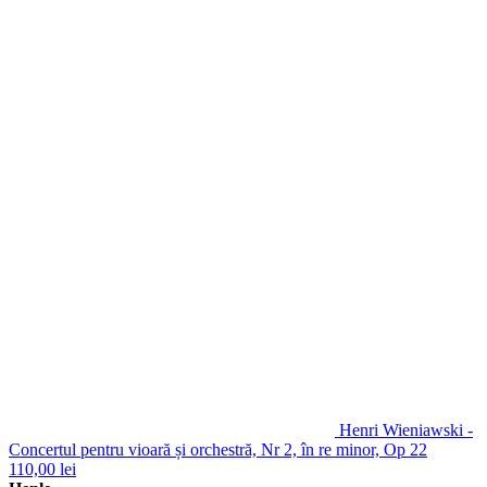
Henri Wieniawski -
Concertul pentru vioară și orchestră, Nr 2, în re minor, Op 22
110,00
lei