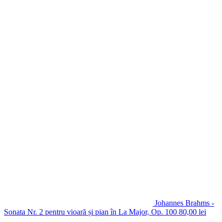
Johannes Brahms -
Sonata Nr. 2 pentru vioară și pian în La Major, Op. 100
80,00
lei