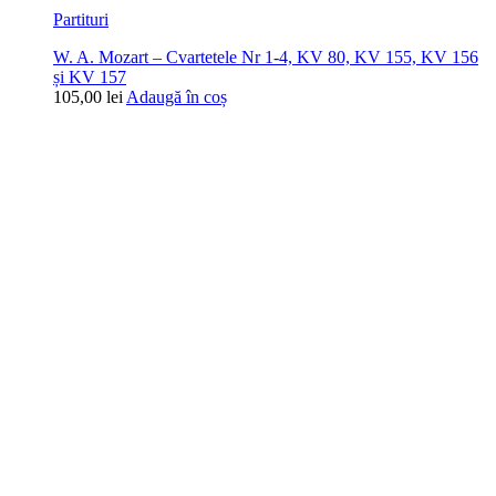
Partituri
W. A. Mozart – Cvartetele Nr 1-4, KV 80, KV 155, KV 156
și KV 157
105,00
lei
Adaugă în coș