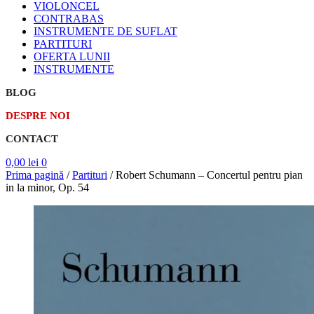
VIOLONCEL
CONTRABAS
INSTRUMENTE DE SUFLAT
PARTITURI
OFERTA LUNII
INSTRUMENTE
BLOG
DESPRE NOI
CONTACT
0,00
lei
0
Prima pagină
/
Partituri
/
Robert Schumann – Concertul pentru pian
in la minor, Op. 54