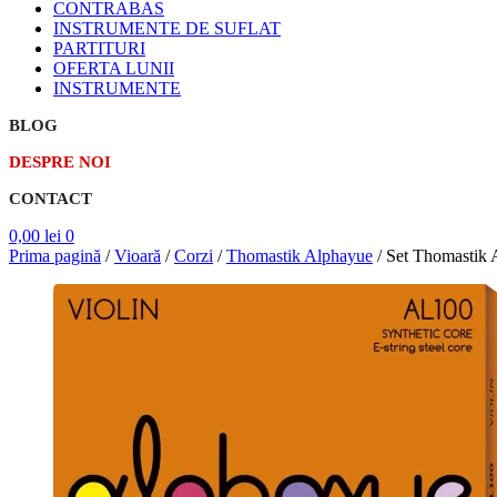
CONTRABAS
INSTRUMENTE DE SUFLAT
PARTITURI
OFERTA LUNII
INSTRUMENTE
BLOG
DESPRE NOI
CONTACT
0,00
lei
0
Prima pagină
/
Vioară
/
Corzi
/
Thomastik Alphayue
/
Set Thomastik 