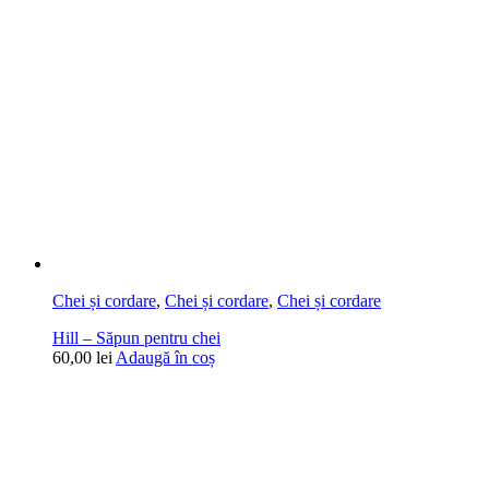
Chei și cordare
,
Chei și cordare
,
Chei și cordare
Hill – Săpun pentru chei
60,00
lei
Adaugă în coș