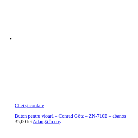
Chei și cordare
Buton pentru vioară – Conrad Götz – ZN-710E – abanos
35,00
lei
Adaugă în coș