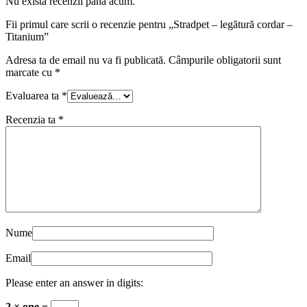
Nu există recenzii până acum.
Fii primul care scrii o recenzie pentru „Stradpet – legătură cordar –
Titanium”
Adresa ta de email nu va fi publicată.
Câmpurile obligatorii sunt
marcate cu
*
Evaluarea ta
*
Recenzia ta
*
Nume
Email
Please enter an answer in digits:
2 × one =