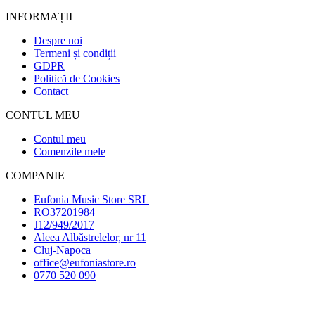
INFORMAȚII
Despre noi
Termeni și condiții
GDPR
Politică de Cookies
Contact
CONTUL MEU
Contul meu
Comenzile mele
COMPANIE
Eufonia Music Store SRL
RO37201984
J12/949/2017
Aleea Albăstrelelor, nr 11
Cluj-Napoca
office@eufoniastore.ro
0770 520 090