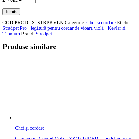
COD PRODUS:
STRPKVLN
Categorie:
Chei și cordare
Etichetă:
Stradpet Pro - legătură pentru cordar de vioara violă - Kevlar și
Titanium
Brand:
Stradpet
Produse similare
Chei și cordare
Chei vioară Conrad Götz – ZW-910-MED – model german –