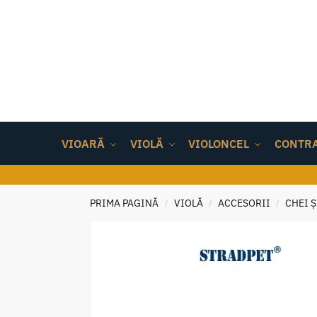
VIOARĂ
VIOLĂ
VIOLONCEL
CONTR
PRIMA PAGINĂ
VIOLĂ
ACCESORII
CHEI 
/
/
/