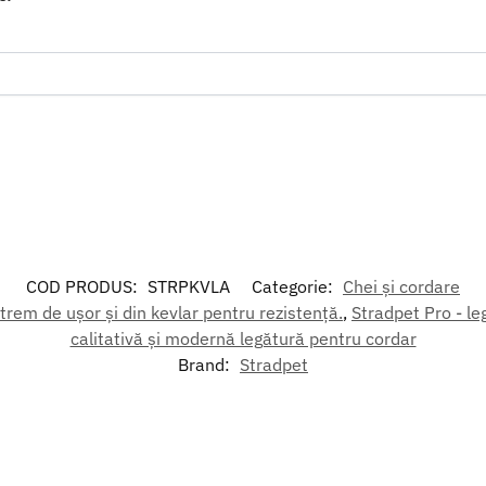
COD PRODUS:
STRPKVLA
Categorie:
Chei și cordare
rem de ușor și din kevlar pentru rezistență.
,
Stradpet Pro - le
calitativă și modernă legătură pentru cordar
Brand:
Stradpet