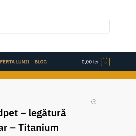
Caută
FERTA LUNII
BLOG
0,00
lei
0
dpet – legătură
ar – Titanium