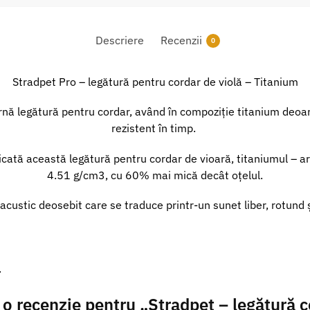
Descriere
Recenzii
0
Stradpet Pro – legătură pentru cordar de violă – Titanium
rnă legătură pentru cordar, având în compoziție titanium deoa
rezistent în timp.
ricată această legătură pentru cordar de vioară, titaniumul – a
4.51 g/cm3, cu 60% mai mică decât oțelul.
acustic deosebit care se traduce printr-un sunet liber, rotund 
.
ii o recenzie pentru „Stradpet – legătură 