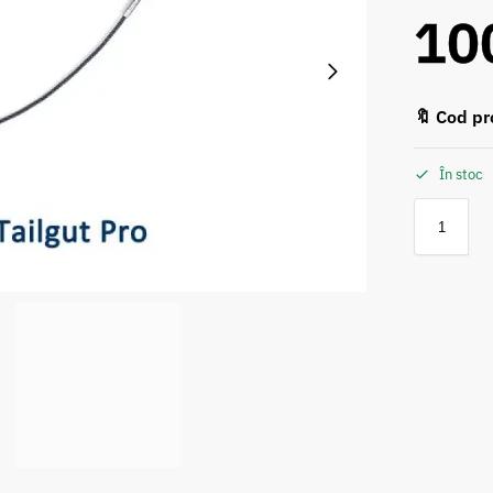
10
🔖 Cod pr
În stoc