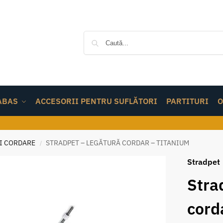
ABAS
ACCESORII PENTRU SUFLĂTORI
PARTITURI
O
ȘI CORDARE
STRADPET – LEGĂTURĂ CORDAR – TITANIUM
/
Stradpet
Stra
cord