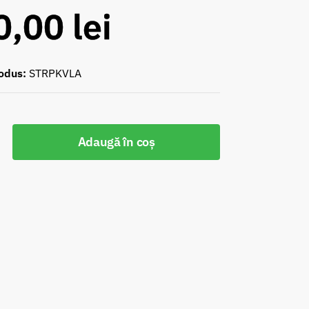
0,00
lei
odus:
STRPKVLA
Adaugă în coș