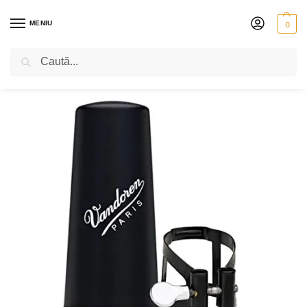
MENIU
0
Caută
PRIMA PAGINĂ
SUFLĂTORI
CLARINET
CAPACE ȘI BRĂȚĂRI
VANDOREN – CAPAC ȘI BRĂȚARĂ – MO BLACK
/
/
/
/