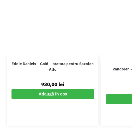
Eddie Daniels – Gold – bratara pentru Saxofon
Vandoren –
Alto
930,00
lei
Adaugă în coș