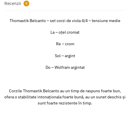
Recenzii
0
Thomastik Belcanto – set corzi de viola 4/4 – tensiune medie
La – oțel cromat
Re – crom
Sol – argint
Do – Wolfram argintat
Corzile Thomastik Belcanto au un timp de raspuns foarte bun,
ofera o stabilitate intonaționala foarte bună, au un sunet deschis și
sunt foarte rezistente în timp.