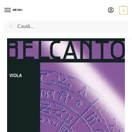
MENIU
0
Caută
PRIMA PAGINĂ
VIOLĂ
CORZI
THOMASTIK BELCANTO
SET THOMASTIK BELCANTO
/
/
/
/