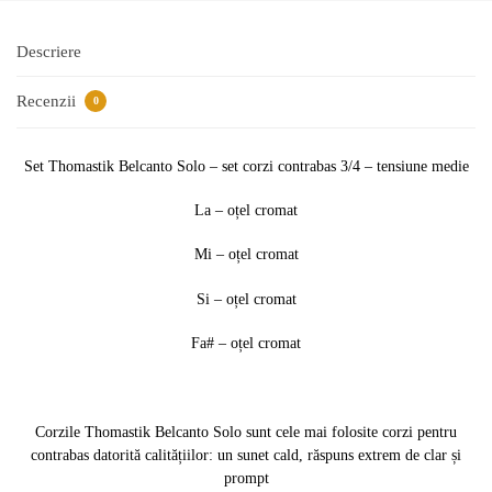
Descriere
Recenzii
0
Set Thomastik Belcanto Solo – set corzi contrabas 3/4 – tensiune medie
La – oțel cromat
Mi – oțel cromat
Si – oțel cromat
Fa# – oțel cromat
Corzile Thomastik Belcanto Solo sunt cele mai folosite corzi pentru
contrabas datorită calitățiilor: un sunet cald, răspuns extrem de clar și
prompt