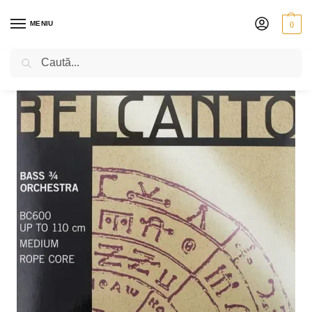
MENIU
0
Caută
PRIMA PAGINĂ
CONTRABAS
CORZI
THOMASTIK BELCANTO SOLO
/
/
/