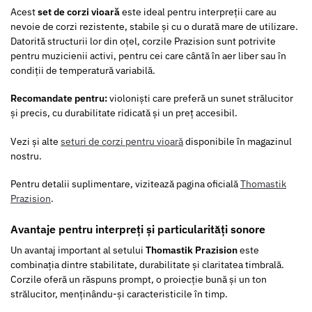
Acest
set de corzi vioară
este ideal pentru interpreții care au
nevoie de corzi rezistente, stabile și cu o durată mare de utilizare.
Datorită structurii lor din oțel, corzile Prazision sunt potrivite
pentru muzicienii activi, pentru cei care cântă în aer liber sau în
condiții de temperatură variabilă.
Recomandate pentru:
violoniști care preferă un sunet strălucitor
și precis, cu durabilitate ridicată și un preț accesibil.
Vezi și alte
seturi de corzi pentru vioară
disponibile în magazinul
nostru.
Pentru detalii suplimentare, vizitează pagina oficială
Thomastik
Prazision
.
Avantaje pentru interpreți și particularități sonore
Un avantaj important al setului
Thomastik Prazision
este
combinația dintre stabilitate, durabilitate și claritatea timbrală.
Corzile oferă un răspuns prompt, o proiecție bună și un ton
strălucitor, menținându-și caracteristicile în timp.