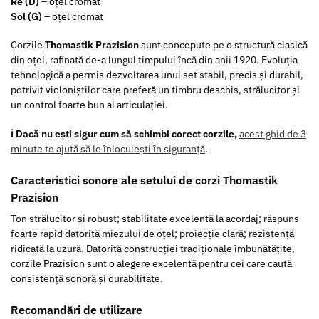
Re (D)
– oțel cromat
Sol (G)
– oțel cromat
Corzile
Thomastik Prazision
sunt concepute pe o structură clasică
din oțel, rafinată de-a lungul timpului încă din anii 1920. Evoluția
tehnologică a permis dezvoltarea unui set stabil, precis și durabil,
potrivit violoniștilor care preferă un timbru deschis, strălucitor și
un control foarte bun al articulației.
ℹ️ Dacă nu ești sigur cum să schimbi corect corzile,
acest ghid de 3
minute te ajută să le înlocuiești în siguranță
.
Caracteristici sonore ale setului de corzi Thomastik
Prazision
Ton strălucitor și robust; stabilitate excelentă la acordaj; răspuns
foarte rapid datorită miezului de oțel; proiecție clară; rezistență
ridicată la uzură. Datorită construcției tradiționale îmbunătățite,
corzile Prazision sunt o alegere excelentă pentru cei care caută
consistență sonoră și durabilitate.
Recomandări de utilizare