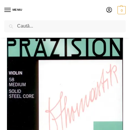
MENIU
0
Caută
PRIMA PAGINĂ
VIOARĂ
CORZI
THOMASTIK PRAZISION
SET THOMASTIK PRAZISION
/
/
/
/