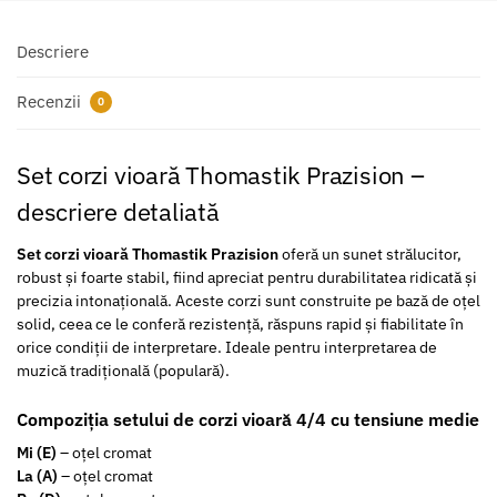
Descriere
Recenzii
0
Set corzi vioară Thomastik Prazision –
descriere detaliată
Set corzi vioară Thomastik Prazision
oferă un sunet strălucitor,
robust și foarte stabil, fiind apreciat pentru durabilitatea ridicată și
precizia intonațională. Aceste corzi sunt construite pe bază de oțel
solid, ceea ce le conferă rezistență, răspuns rapid și fiabilitate în
orice condiții de interpretare. Ideale pentru interpretarea de
muzică tradițională (populară).
Compoziția setului de corzi vioară 4/4 cu tensiune medie
Mi (E)
– oțel cromat
La (A)
– oțel cromat