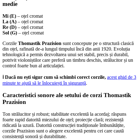
medie
Mi (E)
– oțel cromat
La (A)
– oțel cromat
Re (D)
– oțel cromat
Sol (G)
– oțel cromat
Corzile
Thomastik Prazision
sunt concepute pe o structură clasică
din oțel, rafinată de-a lungul timpului încă din anii 1920. Evoluția
tehnologică a permis dezvoltarea unui set stabil, precis și durabil,
potrivit violoniștilor care preferă un timbru deschis, strălucitor și un
control foarte bun al articulației.
ℹ️ Dacă nu ești sigur cum să schimbi corect corzile,
acest ghid de 3
minute te ajută să le înlocuiești în siguranță
.
Caracteristici sonore ale setului de corzi Thomastik
Prazision
Ton strălucitor și robust; stabilitate excelentă la acordaj; răspuns
foarte rapid datorită miezului de oțel; proiecție clară; rezistență
ridicată la uzură. Datorită construcției tradiționale îmbunătățite,
corzile Prazision sunt o alegere excelentă pentru cei care caută
consistență sonoră și durabilitate.