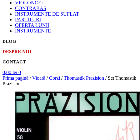
VIOLONCEL
CONTRABAS
INSTRUMENTE DE SUFLAT
PARTITURI
OFERTA LUNII
INSTRUMENTE
BLOG
DESPRE NOI
CONTACT
0,00
lei
0
Prima pagină
/
Vioară
/
Corzi
/
Thomastik Prazision
/
Set Thomastik
Prazision