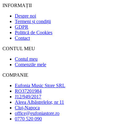
INFORMAȚII
Despre noi
Termeni și condiții
GDPR
Politică de Cookies
Contact
CONTUL MEU
Contul meu
Comenzile mele
COMPANIE
Eufonia Music Store SRL
RO37201984
J12/949/2017
Aleea Albăstrelelor, nr 11
Cluj-Napoca
office@eufoniastore.ro
0770 520 090