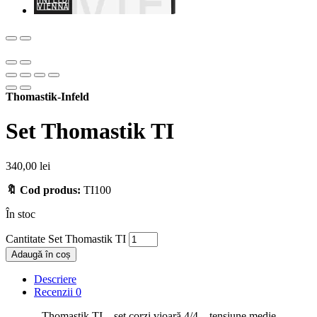
Thomastik-Infeld
Set Thomastik TI
340,00
lei
🔖 Cod produs:
TI100
În stoc
Cantitate Set Thomastik TI
Adaugă în coș
Descriere
Recenzii
0
Thomastik TI – set corzi vioară 4/4 – tensiune medie