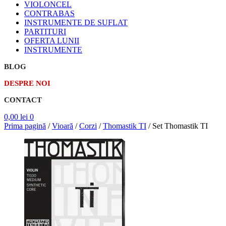
VIOLONCEL
CONTRABAS
INSTRUMENTE DE SUFLAT
PARTITURI
OFERTA LUNII
INSTRUMENTE
BLOG
DESPRE NOI
CONTACT
0,00
lei
0
Prima pagină
/
Vioară
/
Corzi
/
Thomastik TI
/
Set Thomastik TI