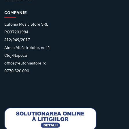
COMPANIE
Eufonia Music Store SRL
RO37201984
J12/949/2017
Aleea Albăstrelelor, nr 11
Cluj-Napoca
office@eufoniastore.ro
0770 520 090