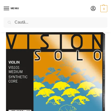
MENIU
0
Caută
PRIMA PAGINĂ
VIOARĂ
CORZI
THOMASTIK VISION SOLO
SET THOMASTIK VISION SOLO
/
/
/
/