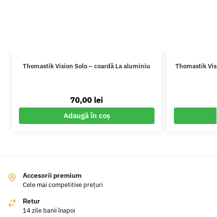
Thomastik Vision Solo – coardă La aluminiu
Thomastik Visi
70,00
lei
Adaugă în coș
Accesorii premium
Cele mai competitive prețuri
Retur
14 zile banii înapoi