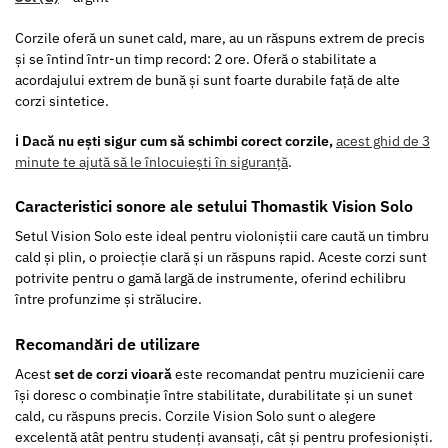
Corzile oferă un sunet cald, mare, au un răspuns extrem de precis
și se întind într-un timp record: 2 ore. Oferă o stabilitate a
acordajului extrem de bună și sunt foarte durabile față de alte
corzi sintetice.
ℹ️ Dacă nu ești sigur cum să schimbi corect corzile,
acest ghid de 3
minute te ajută să le înlocuiești în siguranță
.
Caracteristici sonore ale setului Thomastik Vision Solo
Setul Vision Solo este ideal pentru violoniștii care caută un timbru
cald și plin, o proiecție clară și un răspuns rapid. Aceste corzi sunt
potrivite pentru o gamă largă de instrumente, oferind echilibru
între profunzime și strălucire.
Recomandări de utilizare
Acest
set de corzi vioară
este recomandat pentru muzicienii care
își doresc o combinație între stabilitate, durabilitate și un sunet
cald, cu răspuns precis. Corzile Vision Solo sunt o alegere
excelentă atât pentru studenți avansați, cât și pentru profesioniști.