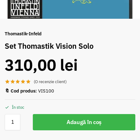
Thomastik-Infeld
Set Thomastik Vision Solo
310,00
lei
(O recenzie client)
🔖 Cod produs:
VIS100
În stoc
Adaugă în coș