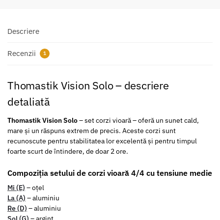
Descriere
Recenzii
1
Thomastik Vision Solo – descriere
detaliată
Thomastik Vision Solo
– set corzi vioară – oferă un sunet cald,
mare și un răspuns extrem de precis. Aceste corzi sunt
recunoscute pentru stabilitatea lor excelentă și pentru timpul
foarte scurt de întindere, de doar 2 ore.
Compoziția setului de corzi vioară 4/4 cu tensiune medie
Mi (E)
– oțel
La (A)
– aluminiu
Re (D)
– aluminiu
Sol (G)
– argint