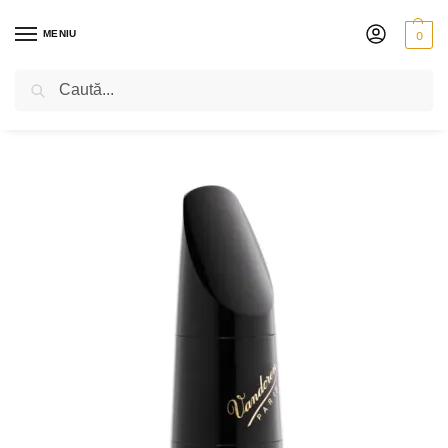
MENIU
0
Caută
PRIMA PAGINĂ
SUFLĂTORI
CLARINET
MUȘTIUCE
MUȘTIUC VANDOREN – 5JB
/
/
/
/