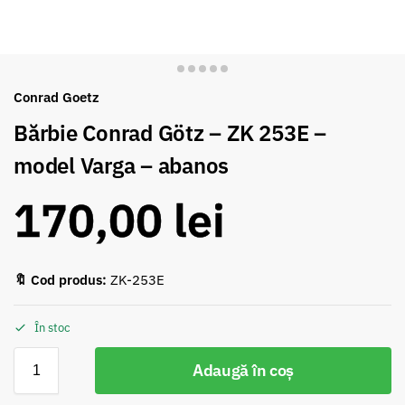
Conrad Goetz
Bărbie Conrad Götz – ZK 253E –
model Varga – abanos
170,00
lei
🔖 Cod produs:
ZK-253E
În stoc
Adaugă în coș