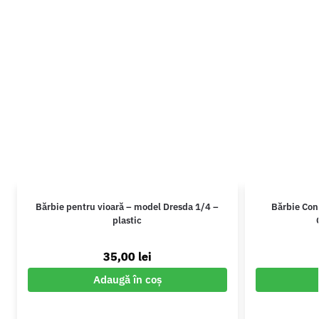
Bărbie pentru vioară – model Dresda 1/4 –
Bărbie Con
plastic
35,00
lei
Adaugă în coș