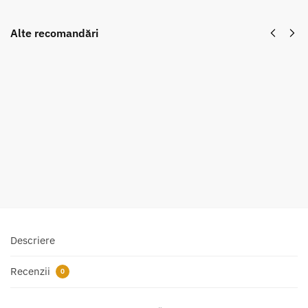
Alte recomandări
Bărbie Conrad
Bărbie Conra
Götz - ZK 1598 -
Götz - ZK 273
model Guarneri -
model Milano 
palisandru
palisandru
280,00
lei
280,00
Adaugă în coș
Adaugă în coș
Descriere
Recenzii
0