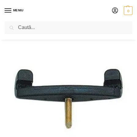
MENIU
0
Caută
PRIMA PAGINĂ
VIOLĂ
ACCESORII
CONTRABĂRBII PENTRU VIOLĂ
/
/
/