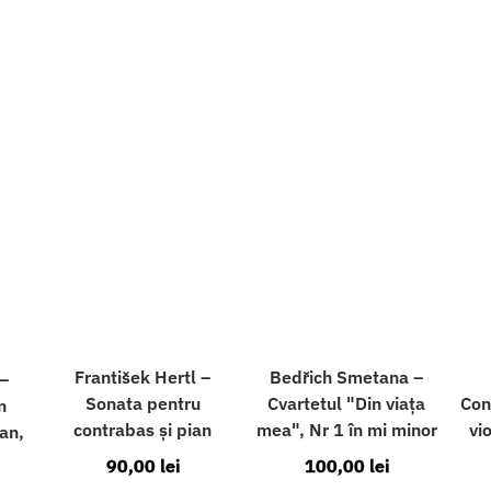
Bedřich Smetana –
František Hertl –
–
Cvartetul "Din viața
Sonata pentru
Con
n
mea", Nr 1 în mi minor
contrabas și pian
vi
ian,
100,00
lei
90,00
lei