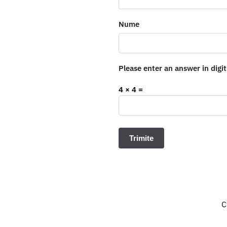
Nume
Please enter an answer in digit
4 × 4 =
C