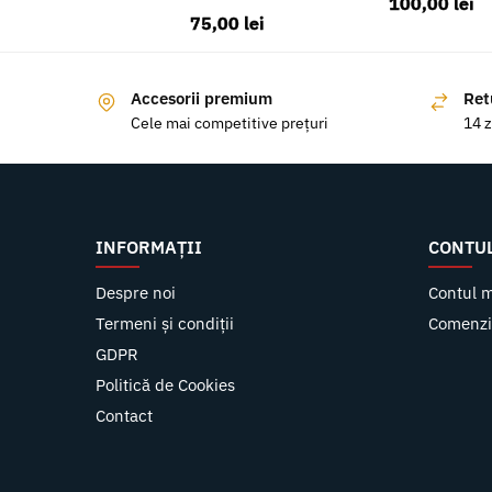
100,00
lei
75,00
lei
Accesorii premium
Ret
Cele mai competitive prețuri
14 z
INFORMAȚII
CONTU
Despre noi
Contul 
Termeni și condiții
Comenzi
GDPR
Politică de Cookies
Contact