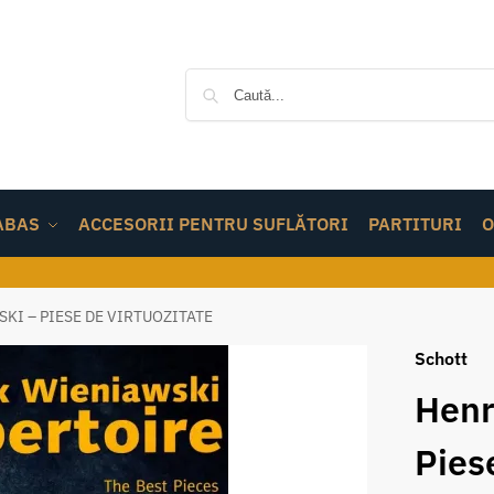
ABAS
ACCESORII PENTRU SUFLĂTORI
PARTITURI
O
KI – PIESE DE VIRTUOZITATE
Schott
Henr
Pies