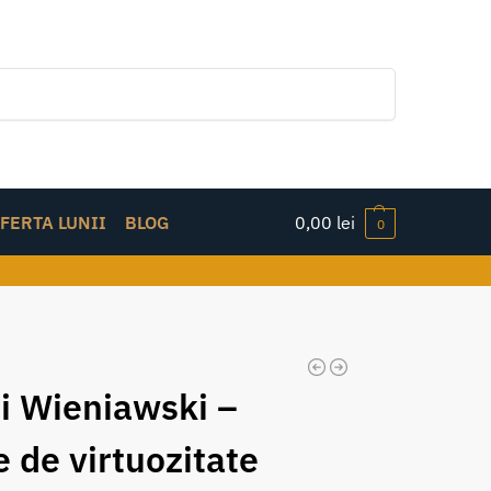
Caută
FERTA LUNII
BLOG
0,00
lei
0
i Wieniawski –
e de virtuozitate