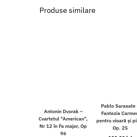
Produse similare
Pablo Sarasate 
Antonin Dvorak –
Fantezia Carme
Cvartetul "American",
pentru vioară și p
Nr 12 în Fa major, Op
Op. 25
96