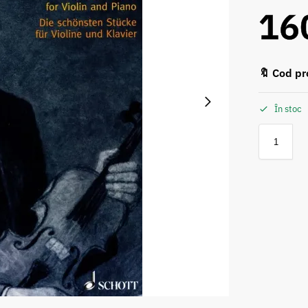
16
🔖 Cod pr
În stoc