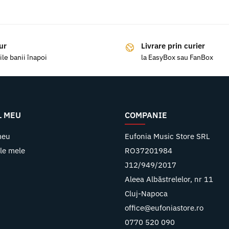
ur
Livrare prin curier
ile banii înapoi
la EasyBox sau FanBox
L MEU
COMPANIE
meu
Eufonia Music Store SRL
le mele
RO37201984
J12/949/2017
Aleea Albăstrelelor, nr 11
Cluj-Napoca
office@eufoniastore.ro
0770 520 090