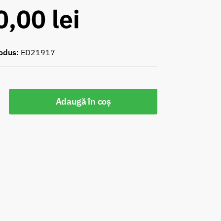
0,00
lei
odus:
ED21917
Adaugă în coș