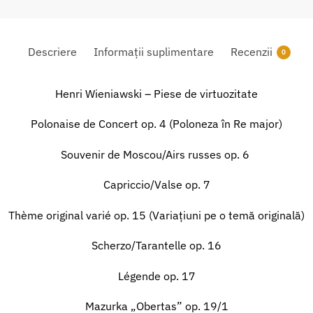
Descriere
Informații suplimentare
Recenzii
0
Henri Wieniawski – Piese de virtuozitate
Polonaise de Concert op. 4 (Poloneza în Re major)
Souvenir de Moscou/Airs russes op. 6
Capriccio/Valse op. 7
Thème original varié op. 15 (Variațiuni pe o temă originală)
Scherzo/Tarantelle op. 16
Légende op. 17
Mazurka „Obertas” op. 19/1