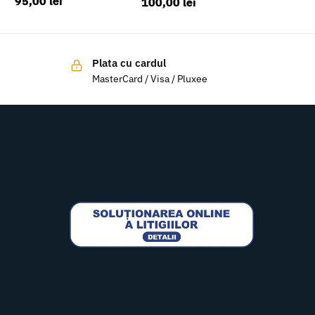
95,00
lei
100,00
lei
Plata cu cardul
MasterCard / Visa / Pluxee