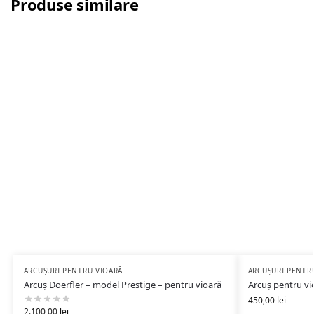
Produse similare
ARCUȘURI PENTRU VIOARĂ
ARCUȘURI PENTR
Arcuș Doerfler – model Prestige – pentru vioară
Arcuș pentru vi
450,00
lei
2.100,00
lei