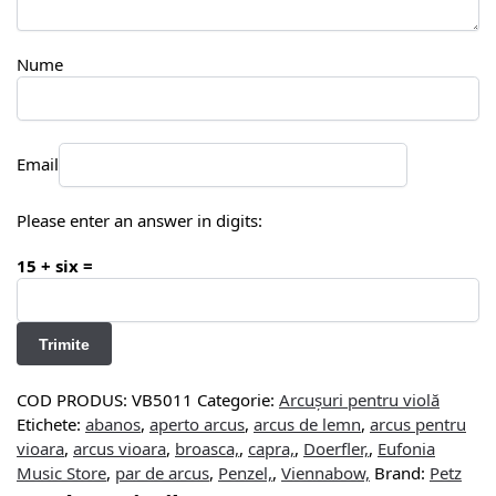
Nume
Email
Please enter an answer in digits:
15 + six =
COD PRODUS:
VB5011
Categorie:
Arcușuri pentru violă
Etichete:
abanos
,
aperto arcus
,
arcus de lemn
,
arcus pentru
vioara
,
arcus vioara
,
broasca,
,
capra,
,
Doerfler,
,
Eufonia
Music Store
,
par de arcus
,
Penzel,
,
Viennabow,
Brand:
Petz