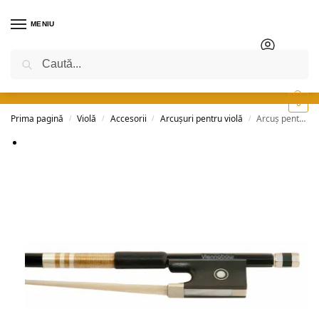
MENIU
Caută
0
Prima pagină
Violă
Accesorii
Arcușuri pentru violă
Arcuș pentru violă – Viennabow – carbon
/
/
/
/