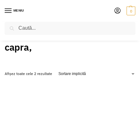
MENIU
0
Caută
PRIMA PAGINĂ
PRODUSE ETICHETATE „CAPRA,”
/
capra,
Afișez toate cele 2 rezultate