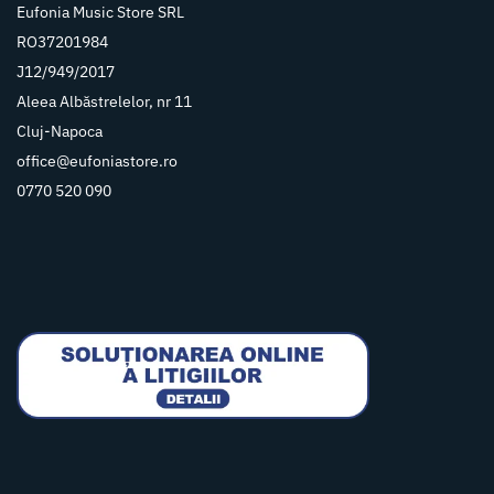
Eufonia Music Store SRL
RO37201984
J12/949/2017
Aleea Albăstrelelor, nr 11
Cluj-Napoca
office@eufoniastore.ro
0770 520 090