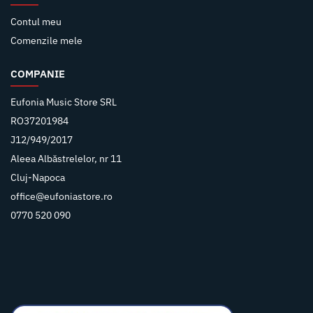
Contul meu
Comenzile mele
COMPANIE
Eufonia Music Store SRL
RO37201984
J12/949/2017
Aleea Albăstrelelor, nr 11
Cluj-Napoca
office@eufoniastore.ro
0770 520 090