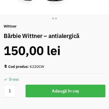
Wittner
Bărbie Wittner – antialergică
150,00
lei
🔖 Cod produs:
K220CW
În stoc
Adaugă în coș