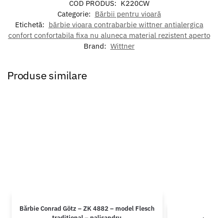
COD PRODUS:
K220CW
Categorie:
Bărbii pentru vioară
Etichetă:
bărbie vioara contrabarbie wittner antialergica
confort confortabila fixa nu aluneca material rezistent aperto
Brand:
Wittner
Produse similare
Bărbie Conrad Götz – ZK 4882 – model Flesch
traditional – palisandru