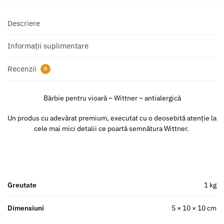
Descriere
Informații suplimentare
Recenzii
0
Bărbie pentru vioară – Wittner – antialergică
Un produs cu adevărat premium, executat cu o deosebită atenție la
cele mai mici detalii ce poartă semnătura Wittner.
Greutate
1 kg
Dimensiuni
5 × 10 × 10 cm